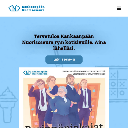
Siirry
Kankaanpään Nuorisoseura ry
Val
sivun
sisältöön
Tervetuloa Kankaanpään
Nuorisoseura ry:n kotisivuille. Aina
lähelläsi.
Liity jäseneksi