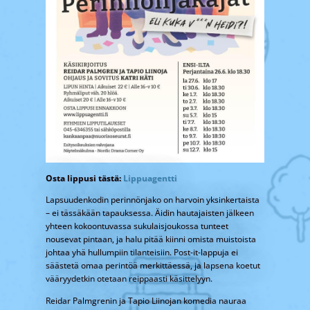
Osta lippusi tästä:
Lippuagentti
Lapsuudenkodin perinnönjako on harvoin yksinkertaista
– ei tässäkään tapauksessa. Äidin hautajaisten jälkeen
yhteen kokoontuvassa sukulaisjoukossa tunteet
nousevat pintaan, ja halu pitää kiinni omista muistoista
johtaa yhä hullumpiin tilanteisiin. Post-it-lappuja ei
säästetä omaa perintöä merkittäessä, ja lapsena koetut
vääryydetkin otetaan reippaasti käsittelyyn.
Reidar Palmgrenin ja Tapio Liinojan komedia nauraa